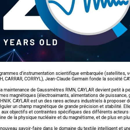
ogrammes d’instrumentation scientifique embarquée (satellites, v
, CARRAR, CORRYL), Jean-Claude Germain fonde la société CAYL
et la maintenance de Gaussmètres RMN, CAYLAR devient petit à pe
tèmes magnétiques (électroaimants, alimentations de puissance,
HNIK. CAYLAR est un des rares acteurs industriels à propose
réguler un champ magnétique de grande précision et stabilité. E
ux objectifs et contraintes spécifiques des différents acteurs n
ine de la physique nucléaire et du magnétisme, et de plus en plu
veau savoir-faire dans le domaine du textile intelligent et une 